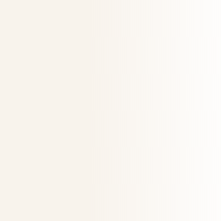
Simone Neier
Feng-Shui Branding
Hearusforderung