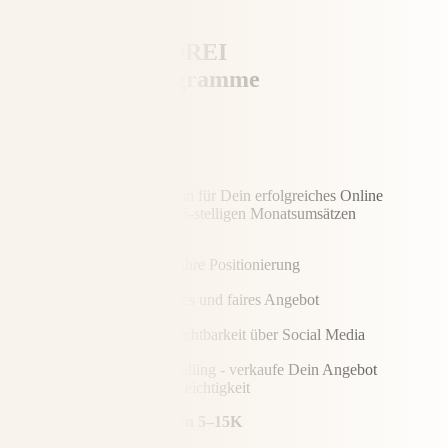
Berufung.
Das sind meine DREI
beliebtesten
Programme
Sacred Success
Hier legst Du den Grundstein für Dein erfolgreiches Online
Business mit regelmäßigen 5-stelligen Monatsumsätzen
Finde Deine wahre Positionierung
Kreiere ein hohes und faires Angebot
Komm in die Sichtbarkeit über Social Media
Lerne Sacred Selling - verkaufe Dein Angebot
authentisch und mit Leichtigkeit
Verdiene die ersten stabilen 5–15K