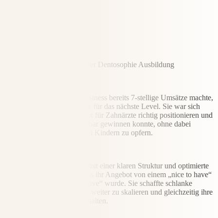
Dr. Silke Waggershauser
Zahnärztin und Gründerin der Dentosophie Ausbildung
Herausforderung
Obwohl Silke mit ihrem Business bereits 7-stellige Umsätze machte,
fehlte ihr eine klare Strategie für das nächste Level. Sie war sich
unsicher, wie sie ihr Angebot für Zahnärzte richtig positionieren und
die passenden Kunden planbar gewinnen konnte, ohne dabei
wertvolle Zeit mit ihren zwei Kindern zu opfern.
Lösung
Silke versah ihre Webinare mit einer klaren Struktur und optimierte
ihre Kommunikation, so dass ihr Angebot von einem „nice to have“
zu einem absoluten „must have“ wurde. Sie schaffte schlanke
Strukturen, um ihr Business weiter zu skalieren und gleichzeitig ihre
Flexibilität als Mutter zu behalten.
Ergebnis