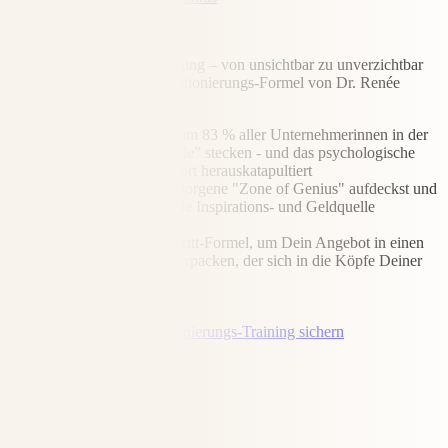
Mein Geschenk an Dich!
Gratis Positionierungs-Training – von unsichtbar zu unverzichtbar
Die einzigartige Neuro-Positionierungs-Formel von Dr. Renée
Moore
Die Wahrheit, warum 83 % aller Unternehmerinnen in der
“Vergleichbarkeit-Falle” stecken - und das psychologische
Prinzip, das Dich sofort herauskatapultiert
Wie Du Deine verborgene "Zone of Genius" aufdeckst und
sie in einen sprudelnde Inspirations- und Geldquelle
verwandelst
Die Schritt-für-Schritt-Formel, um Dein Angebot in einen
kraftvollen Satz zu verpacken, der sich in die Köpfe Deiner
Kunden brennt
Jetzt kostenlos Positionierungs-Training sichern