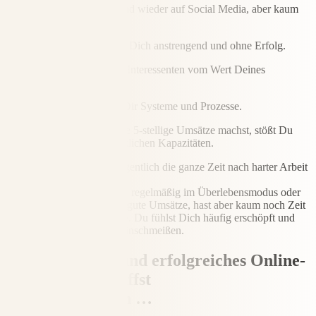
Vielleicht postest Du hin und wieder auf Social Media, aber kaum
jemand reagiert.
Verkaufsgespräche sind für Dich anstrengend und ohne Erfolg.
Dir fällt es einfach schwer, Interessenten vom Wert Deines
Angebotes zu überzeugen.
Und zu guter Letzt fehlen Dir Systeme und Prozesse.
Selbst wenn Du bereits gute 5-stellige Umsätze machst, stößt Du
immer wieder an Deine zeitlichen Kapazitäten.
Dein Business fühlt sich eigentlich die ganze Zeit nach harter Arbeit
an.
Finanziell bist Du entweder regelmäßig im Überlebensmodus oder
Du machst trotzdem schon gute Umsätze, hast aber kaum noch Zeit
für Dich und Deine Familie. Du fühlst Dich häufig erschöpft und
überlegst manchmal alles hinschmeißen.
Ein erfüllendes und erfolgreiches Online-
Businessn erschaffst
Du Dir nur, wenn …