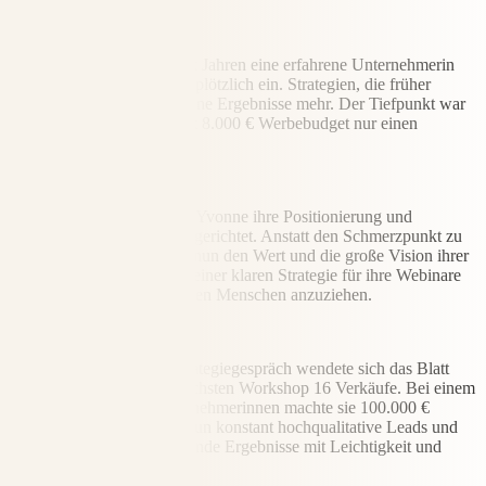
Hearusforderung
Obwohl Yvonne bereits seit Jahren eine erfahrene Unternehmerin
war, brachen ihre Umsätze plötzlich ein. Strategien, die früher
funktionierten, brachten keine Ergebnisse mehr. Der Tiefpunkt war
ein Launch, bei dem sie mit 8.000 € Werbebudget nur einen
einzigen Verkauf erzielte.
Lösung
In der Zusammenarbeit hat Yvonne ihre Positionierung und
Botschaft komplett neu ausgerichtet. Anstatt den Schmerzpunkt zu
betonen, kommuniziert sie nun den Wert und die große Vision ihrer
Arbeit. Sie hat gelernt, mit einer klaren Strategie für ihre Webinare
und Live-Events die richtigen Menschen anzuziehen.
Ergebnis
Direkt nach dem ersten Strategiegespräch wendete sich das Blatt
und sie erzielte mit dem nächsten Workshop 16 Verkäufe. Bei einem
Live-Event mit nur 19 Teilnehmerinnen machte sie 100.000 €
Umsatz. Yvonne gewinnt nun konstant hochqualitative Leads und
erzielt planbare, herausragende Ergebnisse mit Leichtigkeit und
ohne Druck.