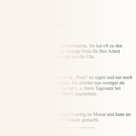
Anni Heine
Traumatherapeutin und Autorin
Herausforderung
Anni fehlte die Expertise als Unternehmerin. Sie hat oft zu den
falschen Kunden „ja“ gesagt, zu niedrige Preis für Ihre Arbeit
genommen und arbeitete dafür rund um die Uhr.
Lösung
Durch die Zusammenarbeit lernte sie „Nein“ zu sagen und nur noch
die richtigen Klienten anzunehmen. Sie arbeitet nun weniger als
zuvor, verlangt höhere Preise. Sie hat u. a. ihren Tagessatz bei
Unternehmen von 1800 € auf 7800 € angehoben.
Ergebnis
Seit Sacred Success ist sie konstant 5-stellig im Monat und hatte im
September ´24 bereits 222.000 € Umsatz gemacht.