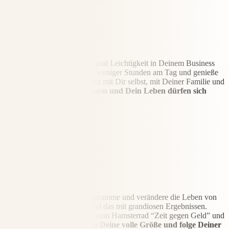
Zeit
Fühle endlich wieder Raum und Leichtigkeit in Deinem Business
und Deinem Leben. Arbeite weniger Stunden am Tag und genieße
Deine neu freigewordene Zeit mit Dir selbst, mit Deiner Familie und
Deinen Hobbys.
Dein Business und Dein Leben dürfen sich
leicht anfühlen
Impact
Kreiere Online-Gruppenprogramme und verändere die Leben von
mehr Soulmate Kunden – und das mit grandiosen Ergebnissen.
Damit löst Du Dich endlich vom Hamsterrad “Zeit gegen Geld” und
wirst wirklich frei.
Komm in Deine volle Größe und folge Deiner