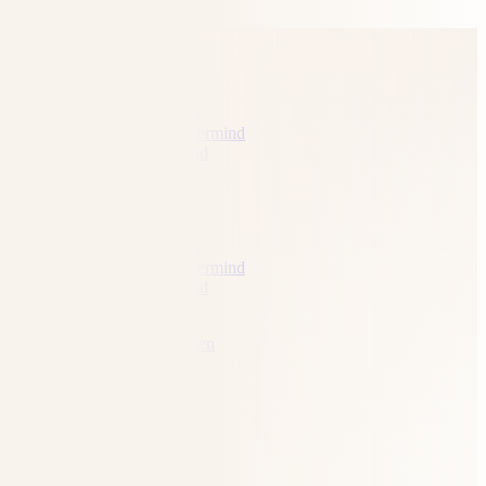
Zum Inhalt wechseln
Über Mich
Die Programme
Sacred Success
Diamond Mastermind
Rising Diamond
Erfolgsgeschichten
Über Mich
Die Programme
Sacred Success
Diamond Mastermind
Rising Diamond
Erfolgsgeschichten
Jetzt persönlich kennen lernen
Über Mich
Leistung
Kontakt
Über Mich
Leistung